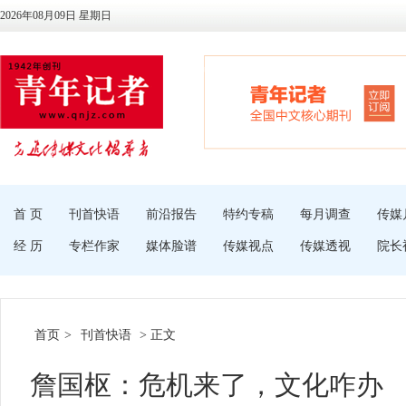
2026年08月09日 星期日
首 页
刊首快语
前沿报告
特约专稿
每月调查
传媒
经 历
专栏作家
媒体脸谱
传媒视点
传媒透视
院长
首页
>
刊首快语
> 正文
詹国枢：危机来了，文化咋办