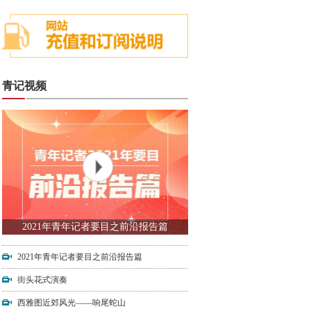
青记视频
2021年青年记者要目之前沿报告篇
2021年青年记者要目之前沿报告篇
街头花式演奏
西雅图近郊风光——响尾蛇山