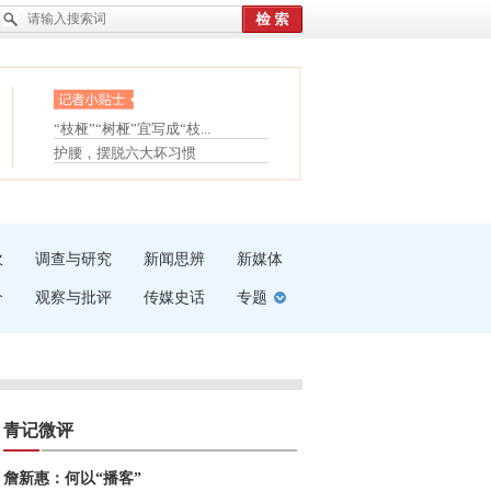
眼白变红或是结膜下出血
“枝桠”“树桠”宜写成“枝...
夏天缓解疲劳有三招
护腰，摆脱六大坏习惯
受伤了冰敷还是热敷
白内障治疗的误区
吹
调查与研究
新闻思辨
新媒体
介
观察与批评
传媒史话
专题
青记微评
詹新惠：何以“播客”