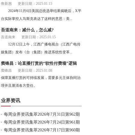
詹新惠
更新日期：2025.01.15
2024年11月6日美国总统选举结果揭晓后，X平
台实际掌控人马斯克表达了这样的意思：美...
吾道南来：减什么，怎么减?
吾道南来
更新日期：2025.01.15
12月12日上午，江西广播电视台（江西广电传
媒集团）发布《台（集团）推进系统性变革...
窦锋昌：论直播打赏的“软性付费墙”逻辑
窦锋昌
更新日期：2025.01.08
保障直播打赏的可持续发展，需要多元主体协同治
理并且厘清各方责任。
业界资讯
每周业界资讯集萃2026年7月31日第962期
每周业界资讯集萃2026年7月24日第961期
每周业界资讯集萃2026年7月17日第960期