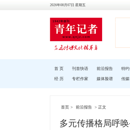
2026年08月07日 星期五
首 页
刊首快语
前沿报告
特约
经 历
专栏作家
媒体脸谱
传媒
首页
>
前沿报告
> 正文
多元传播格局呼唤