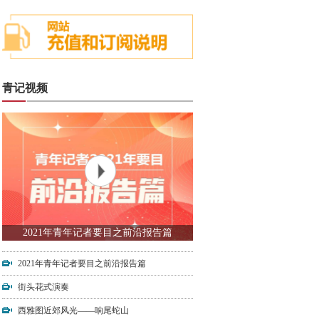
青记视频
2021年青年记者要目之前沿报告篇
2021年青年记者要目之前沿报告篇
街头花式演奏
西雅图近郊风光——响尾蛇山