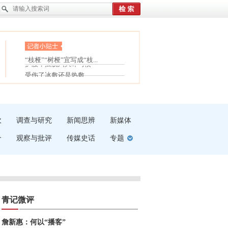
眼白变红或是结膜下出血
“枝桠”“树桠”宜写成“枝...
护腰，摆脱六大坏习惯
夏天缓解疲劳有三招
受伤了冰敷还是热敷
白内障治疗的误区
吹
调查与研究
新闻思辨
新媒体
介
观察与批评
传媒史话
专题
青记微评
詹新惠：何以“播客”