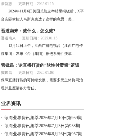
詹新惠
更新日期：2025.01.15
2024年11月6日美国总统选举结果揭晓后，X平
台实际掌控人马斯克表达了这样的意思：美...
吾道南来：减什么，怎么减?
吾道南来
更新日期：2025.01.15
12月12日上午，江西广播电视台（江西广电传
媒集团）发布《台（集团）推进系统性变革...
窦锋昌：论直播打赏的“软性付费墙”逻辑
窦锋昌
更新日期：2025.01.08
保障直播打赏的可持续发展，需要多元主体协同治
理并且厘清各方责任。
业界资讯
每周业界资讯集萃2026年7月10日第959期
每周业界资讯集萃2026年7月3日第958期
每周业界资讯集萃2026年6月26日第957期