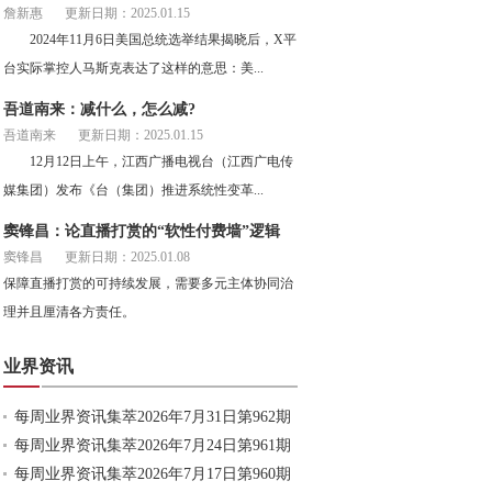
詹新惠
更新日期：2025.01.15
2024年11月6日美国总统选举结果揭晓后，X平
台实际掌控人马斯克表达了这样的意思：美...
吾道南来：减什么，怎么减?
吾道南来
更新日期：2025.01.15
12月12日上午，江西广播电视台（江西广电传
媒集团）发布《台（集团）推进系统性变革...
窦锋昌：论直播打赏的“软性付费墙”逻辑
窦锋昌
更新日期：2025.01.08
保障直播打赏的可持续发展，需要多元主体协同治
理并且厘清各方责任。
业界资讯
每周业界资讯集萃2026年7月31日第962期
每周业界资讯集萃2026年7月24日第961期
每周业界资讯集萃2026年7月17日第960期