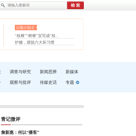
眼白变红或是结膜下出血
“枝桠”“树桠”宜写成“枝...
夏天缓解疲劳有三招
护腰，摆脱六大坏习惯
受伤了冰敷还是热敷
白内障治疗的误区
吹
调查与研究
新闻思辨
新媒体
介
观察与批评
传媒史话
专题
青记微评
詹新惠：何以“播客”