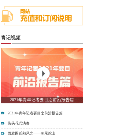
青记视频
2021年青年记者要目之前沿报告篇
2021年青年记者要目之前沿报告篇
街头花式演奏
西雅图近郊风光——响尾蛇山