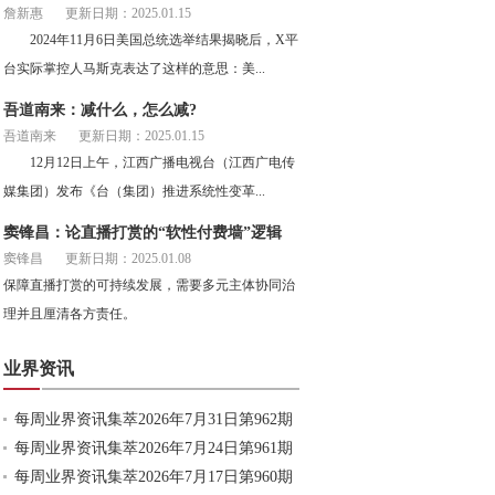
詹新惠
更新日期：2025.01.15
2024年11月6日美国总统选举结果揭晓后，X平
台实际掌控人马斯克表达了这样的意思：美...
吾道南来：减什么，怎么减?
吾道南来
更新日期：2025.01.15
12月12日上午，江西广播电视台（江西广电传
媒集团）发布《台（集团）推进系统性变革...
窦锋昌：论直播打赏的“软性付费墙”逻辑
窦锋昌
更新日期：2025.01.08
保障直播打赏的可持续发展，需要多元主体协同治
理并且厘清各方责任。
业界资讯
每周业界资讯集萃2026年7月31日第962期
每周业界资讯集萃2026年7月24日第961期
每周业界资讯集萃2026年7月17日第960期