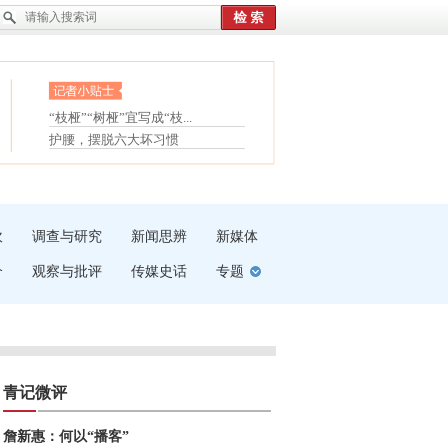
眼白变红或是结膜下出血
“枝桠”“树桠”宜写成“枝...
夏天缓解疲劳有三招
护腰，摆脱六大坏习惯
受伤了冰敷还是热敷
白内障治疗的误区
吹
调查与研究
新闻思辨
新媒体
介
观察与批评
传媒史话
专题
青记微评
詹新惠：何以“播客”