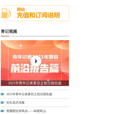
青记视频
2021年青年记者要目之前沿报告篇
2021年青年记者要目之前沿报告篇
街头花式演奏
西雅图近郊风光——响尾蛇山