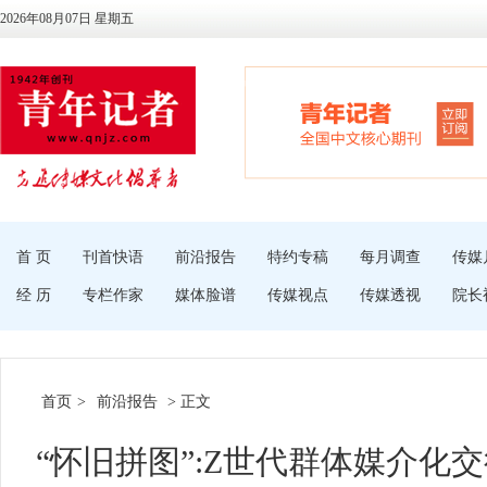
2026年08月07日 星期五
首 页
刊首快语
前沿报告
特约专稿
每月调查
传媒
经 历
专栏作家
媒体脸谱
传媒视点
传媒透视
院长
首页
>
前沿报告
> 正文
“怀旧拼图”:Z世代群体媒介化