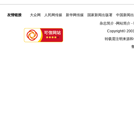
友情链接
大众网
人民网传媒
新华网传媒
国家新闻出版署
中国新闻出
杂志简介
-
网站简介
-
Copyright© 2001
转载需注明来源和
鲁