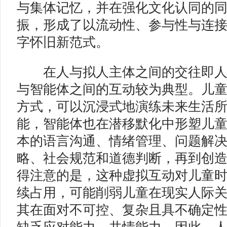
与集体记忆，并在强化文化认同的
振，形成了以流动性、参与性与连
字怀旧新范式。
在人与拟人主体之间的交往即人
与智能体之间的互动较为典型。儿
方式，可以沉浸式地演练未来生活
能，智能体也在潜移默化中形塑儿
本的语言沟通、情绪管理、问题解
略、社会规范和道德判断，再到创
得注意的是，这种虚拟互动对儿童
续占用，可能削弱儿童在现实人际
其在面对不可控、复杂且具不确定