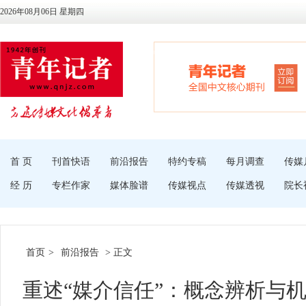
2026年08月06日 星期四
首 页
刊首快语
前沿报告
特约专稿
每月调查
传媒
经 历
专栏作家
媒体脸谱
传媒视点
传媒透视
院长
首页
>
前沿报告
> 正文
重述“媒介信任”：概念辨析与