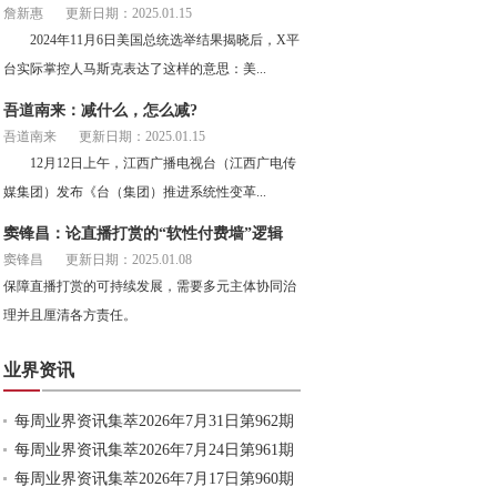
詹新惠
更新日期：2025.01.15
2024年11月6日美国总统选举结果揭晓后，X平
台实际掌控人马斯克表达了这样的意思：美...
吾道南来：减什么，怎么减?
吾道南来
更新日期：2025.01.15
12月12日上午，江西广播电视台（江西广电传
媒集团）发布《台（集团）推进系统性变革...
窦锋昌：论直播打赏的“软性付费墙”逻辑
窦锋昌
更新日期：2025.01.08
保障直播打赏的可持续发展，需要多元主体协同治
理并且厘清各方责任。
业界资讯
每周业界资讯集萃2026年7月31日第962期
每周业界资讯集萃2026年7月24日第961期
每周业界资讯集萃2026年7月17日第960期