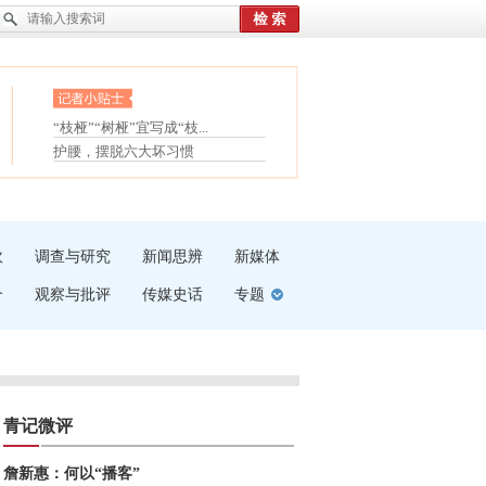
眼白变红或是结膜下出血
“枝桠”“树桠”宜写成“枝...
夏天缓解疲劳有三招
护腰，摆脱六大坏习惯
受伤了冰敷还是热敷
白内障治疗的误区
吹
调查与研究
新闻思辨
新媒体
介
观察与批评
传媒史话
专题
青记微评
詹新惠：何以“播客”