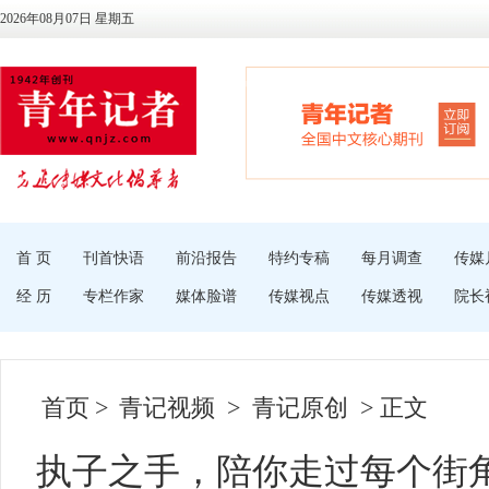
2026年08月07日 星期五
首 页
刊首快语
前沿报告
特约专稿
每月调查
传媒
经 历
专栏作家
媒体脸谱
传媒视点
传媒透视
院长
首页
>
青记视频
>
青记原创
> 正文
执子之手，陪你走过每个街