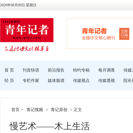
2026年08月09日 星期日
首 页
刊首快语
前沿报告
特约专稿
每月调查
传媒
经 历
专栏作家
媒体脸谱
传媒视点
传媒透视
院长
首页
>
青记视频
>
青记原创
> 正文
慢艺术——木上生活