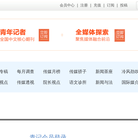
会员中心
|
注册
|
充值
|
订阅
|
投稿
专稿
每月调查
传媒月榜
传媒骄子
新闻茶座
冷风劲
视点
传媒透视
院长视点
语文诊所
新闻与法
国际媒
青记会员登录