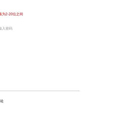
该为2-20位之间
输入密码
论