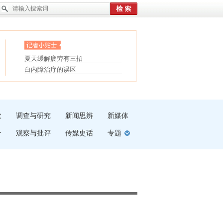
眼白变红或是结膜下出血
“枝桠”“树桠”宜写成“枝...
护腰，摆脱六大坏习惯
夏天缓解疲劳有三招
受伤了冰敷还是热敷
白内障治疗的误区
吹
调查与研究
新闻思辨
新媒体
介
观察与批评
传媒史话
专题