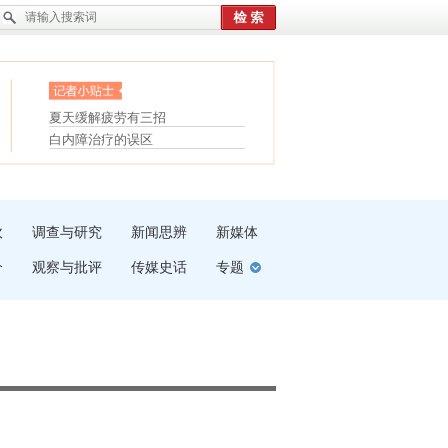
眼白变红或是结膜下出血
“枝桠”“树桠”宜写成“枝...
护腰，摆脱六大坏习惯
夏天缓解疲劳有三招
受伤了冰敷还是热敷
白内障治疗的误区
吹
调查与研究
新闻思辨
新媒体
介
观察与批评
传媒史话
专题