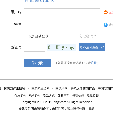
用户名
应
密码
请
下次自动登录
忘记密码？
验证码
看不清可更换一张
（如果还没有青记账户，请
注册
）
媒
国家新闻出版署
中国新闻出版网
中国记协网
哥伦比亚新闻评论
美国新闻评
杂志简介
-
网站简介
-
联系方式
-
版权声明
-
投稿信箱
-
意见反馈
Copyright© 2001-2015 qnjz.com All Right Reserved
转载需注明来源和作者，未经许可，禁止进行转载、摘编