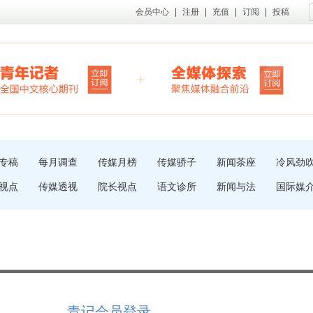
会员中心
|
注册
|
充值
|
订阅
|
投稿
专稿
每月调查
传媒月榜
传媒骄子
新闻茶座
冷风劲
视点
传媒透视
院长视点
语文诊所
新闻与法
国际媒
青记会员登录