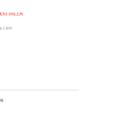
该为2-20位之间
输入密码
论