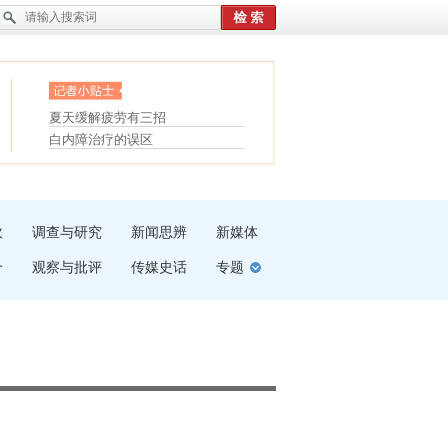
眼白变红或是结膜下出血
“枝桠”“树桠”宜写成“枝...
护腰，摆脱六大坏习惯
夏天缓解疲劳有三招
受伤了冰敷还是热敷
白内障治疗的误区
吹
调查与研究
新闻思辨
新媒体
介
观察与批评
传媒史话
专题