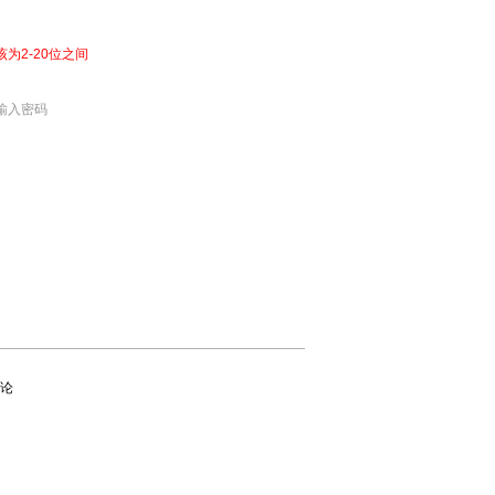
该为2-20位之间
输入密码
论