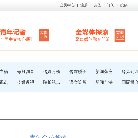
会员中心
|
注册
|
充值
|
订阅
|
投稿
专稿
每月调查
传媒月榜
传媒骄子
新闻茶座
冷风劲
视点
传媒透视
院长视点
语文诊所
新闻与法
国际媒
青记会员登录