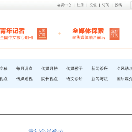
会员中心
|
注册
|
充值
|
订阅
|
投稿
专稿
每月调查
传媒月榜
传媒骄子
新闻茶座
冷风劲
视点
传媒透视
院长视点
语文诊所
新闻与法
国际媒
青记会员登录