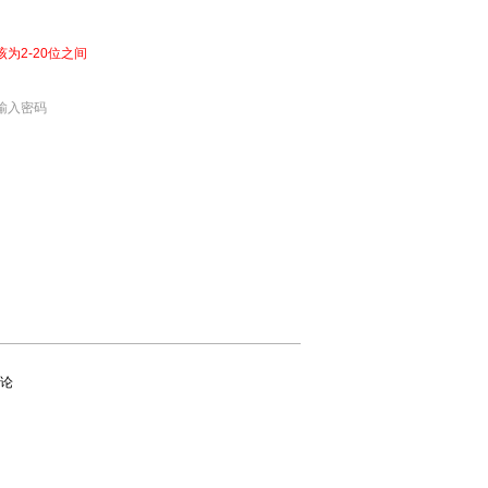
该为2-20位之间
输入密码
论