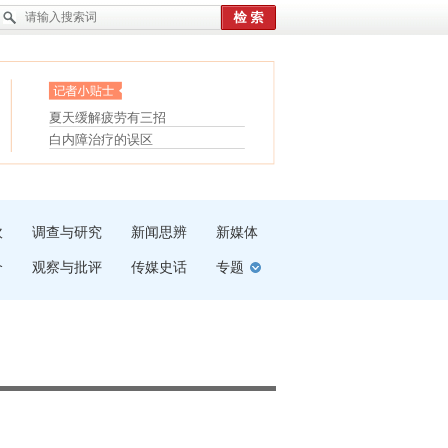
眼白变红或是结膜下出血
“枝桠”“树桠”宜写成“枝...
护腰，摆脱六大坏习惯
夏天缓解疲劳有三招
受伤了冰敷还是热敷
白内障治疗的误区
吹
调查与研究
新闻思辨
新媒体
介
观察与批评
传媒史话
专题