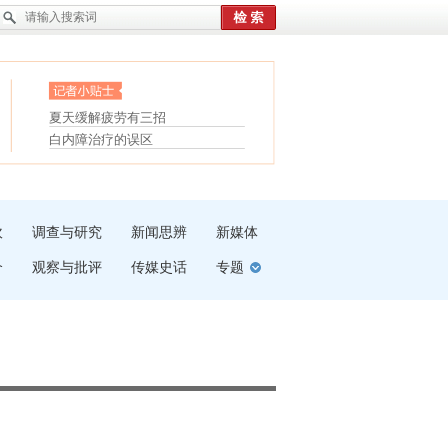
护腰，摆脱六大坏习惯
受伤了冰敷还是热敷
眼白变红或是结膜下出血
白内障治疗的误区
“枝桠”“树桠”宜写成“枝...
夏天缓解疲劳有三招
吹
调查与研究
新闻思辨
新媒体
介
观察与批评
传媒史话
专题