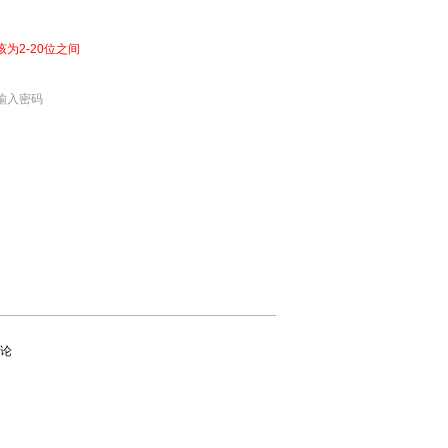
该为2-20位之间
输入密码
论