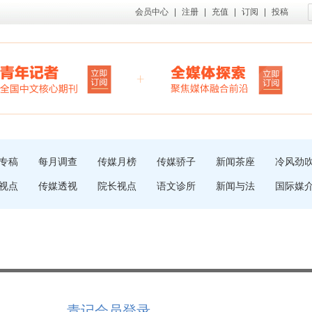
会员中心
|
注册
|
充值
|
订阅
|
投稿
专稿
每月调查
传媒月榜
传媒骄子
新闻茶座
冷风劲
视点
传媒透视
院长视点
语文诊所
新闻与法
国际媒
青记会员登录