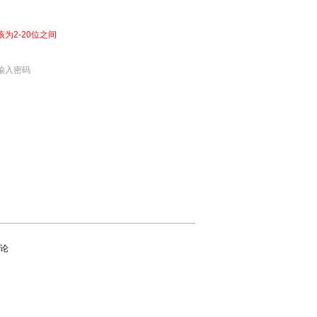
该为2-20位之间
输入密码
论