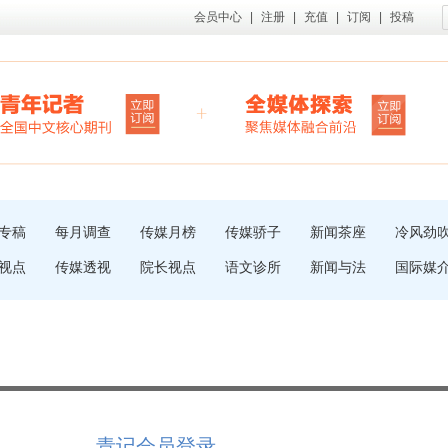
会员中心
|
注册
|
充值
|
订阅
|
投稿
专稿
每月调查
传媒月榜
传媒骄子
新闻茶座
冷风劲
视点
传媒透视
院长视点
语文诊所
新闻与法
国际媒
青记会员登录