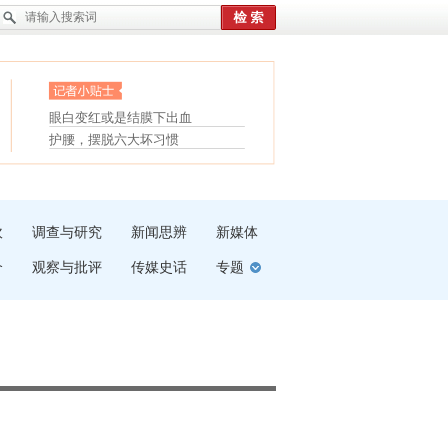
眼白变红或是结膜下出血
“枝桠”“树桠”宜写成“枝...
护腰，摆脱六大坏习惯
夏天缓解疲劳有三招
受伤了冰敷还是热敷
白内障治疗的误区
吹
调查与研究
新闻思辨
新媒体
介
观察与批评
传媒史话
专题