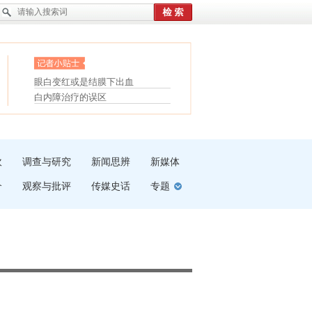
护腰，摆脱六大坏习惯
眼白变红或是结膜下出血
受伤了冰敷还是热敷
“枝桠”“树桠”宜写成“枝...
白内障治疗的误区
夏天缓解疲劳有三招
吹
调查与研究
新闻思辨
新媒体
介
观察与批评
传媒史话
专题