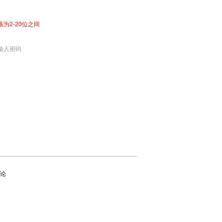
该为2-20位之间
输入密码
论