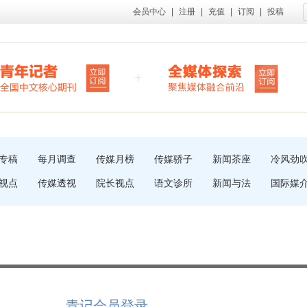
会员中心
|
注册
|
充值
|
订阅
|
投稿
专稿
每月调查
传媒月榜
传媒骄子
新闻茶座
冷风劲
视点
传媒透视
院长视点
语文诊所
新闻与法
国际媒
青记会员登录