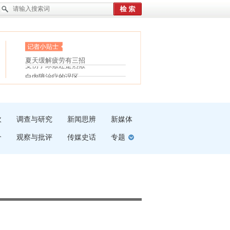
眼白变红或是结膜下出血
“枝桠”“树桠”宜写成“枝...
护腰，摆脱六大坏习惯
夏天缓解疲劳有三招
受伤了冰敷还是热敷
白内障治疗的误区
吹
调查与研究
新闻思辨
新媒体
介
观察与批评
传媒史话
专题