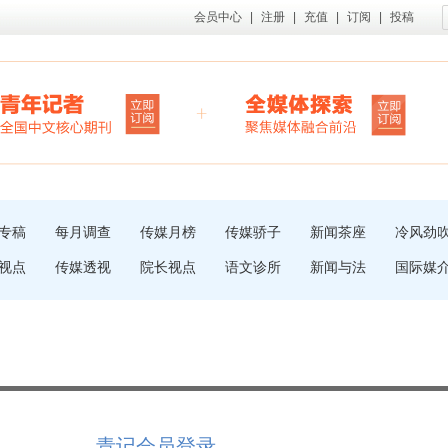
会员中心
|
注册
|
充值
|
订阅
|
投稿
专稿
每月调查
传媒月榜
传媒骄子
新闻茶座
冷风劲
视点
传媒透视
院长视点
语文诊所
新闻与法
国际媒
青记会员登录