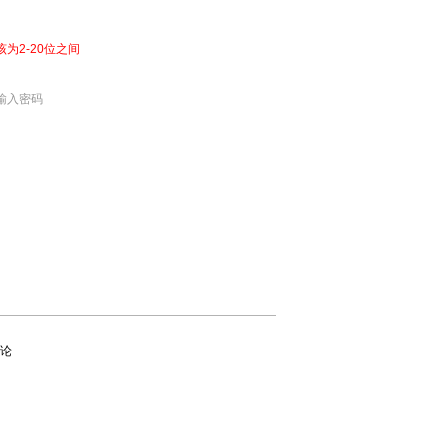
该为2-20位之间
输入密码
论