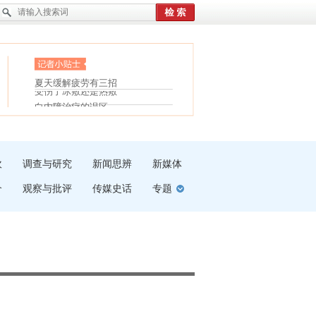
眼白变红或是结膜下出血
“枝桠”“树桠”宜写成“枝...
护腰，摆脱六大坏习惯
夏天缓解疲劳有三招
受伤了冰敷还是热敷
白内障治疗的误区
吹
调查与研究
新闻思辨
新媒体
介
观察与批评
传媒史话
专题