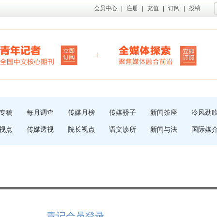
会员中心
|
注册
|
充值
|
订阅
|
投稿
专稿
每月调查
传媒月榜
传媒骄子
新闻茶座
冷风劲
视点
传媒透视
院长视点
语文诊所
新闻与法
国际媒
青记会员登录