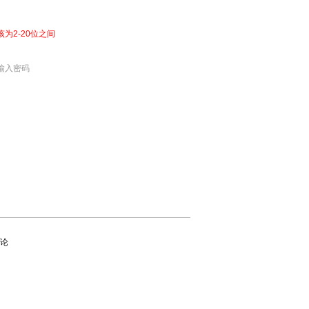
该为2-20位之间
输入密码
论