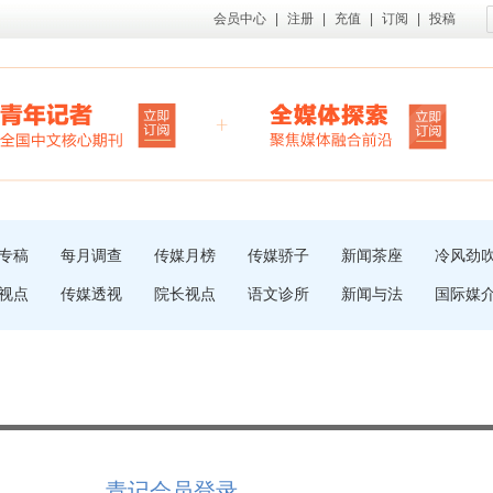
会员中心
|
注册
|
充值
|
订阅
|
投稿
专稿
每月调查
传媒月榜
传媒骄子
新闻茶座
冷风劲
视点
传媒透视
院长视点
语文诊所
新闻与法
国际媒
青记会员登录