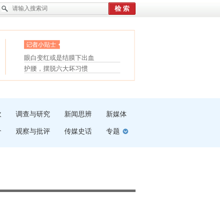
眼白变红或是结膜下出血
“枝桠”“树桠”宜写成“枝...
护腰，摆脱六大坏习惯
夏天缓解疲劳有三招
受伤了冰敷还是热敷
白内障治疗的误区
吹
调查与研究
新闻思辨
新媒体
介
观察与批评
传媒史话
专题