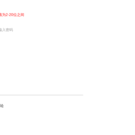
该为2-20位之间
输入密码
论