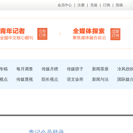
会员中心
|
注册
|
充值
|
订阅
|
投稿
专稿
每月调查
传媒月榜
传媒骄子
新闻茶座
冷风劲
视点
传媒透视
院长视点
语文诊所
新闻与法
国际媒
青记会员登录