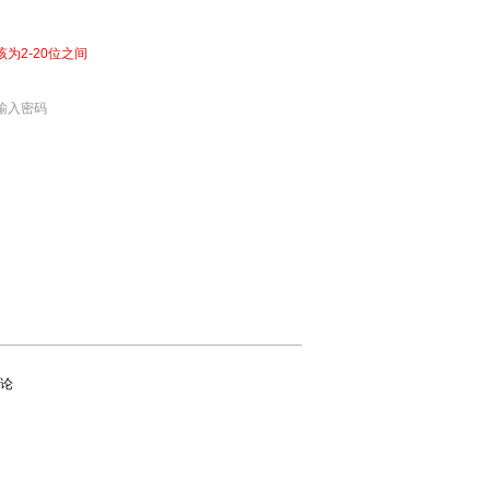
该为2-20位之间
输入密码
论