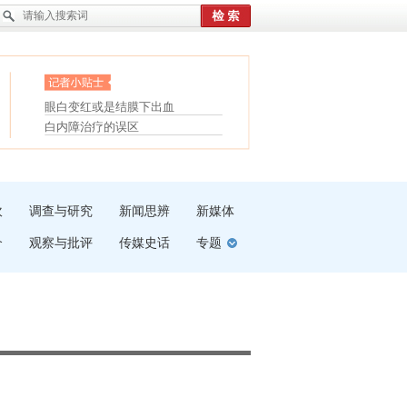
护腰，摆脱六大坏习惯
眼白变红或是结膜下出血
受伤了冰敷还是热敷
“枝桠”“树桠”宜写成“枝...
白内障治疗的误区
夏天缓解疲劳有三招
吹
调查与研究
新闻思辨
新媒体
介
观察与批评
传媒史话
专题