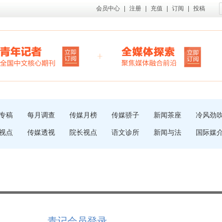
会员中心
|
注册
|
充值
|
订阅
|
投稿
专稿
每月调查
传媒月榜
传媒骄子
新闻茶座
冷风劲
视点
传媒透视
院长视点
语文诊所
新闻与法
国际媒
青记会员登录