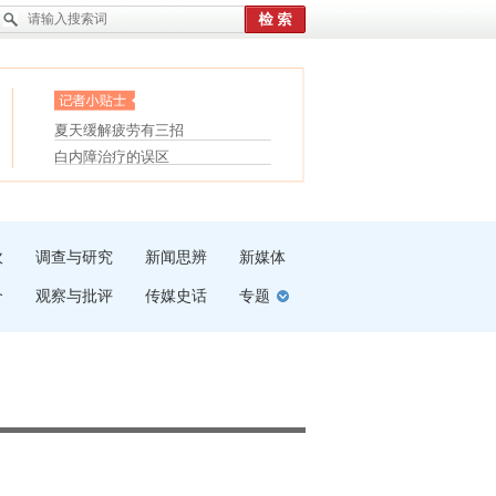
眼白变红或是结膜下出血
“枝桠”“树桠”宜写成“枝...
护腰，摆脱六大坏习惯
夏天缓解疲劳有三招
受伤了冰敷还是热敷
白内障治疗的误区
吹
调查与研究
新闻思辨
新媒体
介
观察与批评
传媒史话
专题