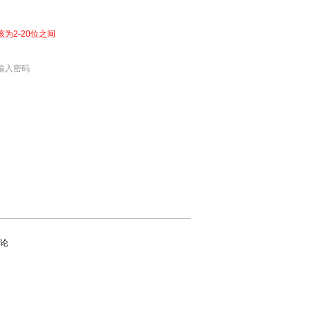
该为2-20位之间
输入密码
论