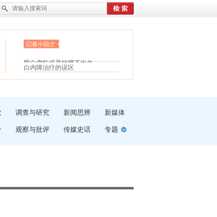
护腰，摆脱六大坏习惯
受伤了冰敷还是热敷
眼白变红或是结膜下出血
白内障治疗的误区
“枝桠”“树桠”宜写成“枝...
夏天缓解疲劳有三招
吹
调查与研究
新闻思辨
新媒体
介
观察与批评
传媒史话
专题