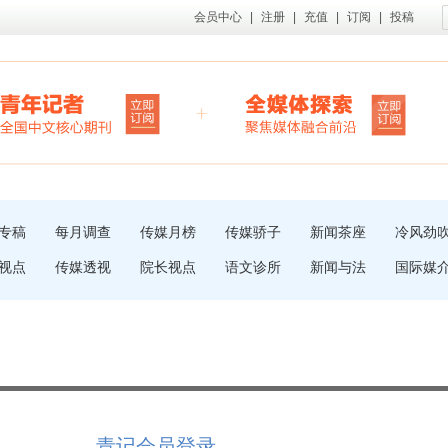
会员中心
|
注册
|
充值
|
订阅
|
投稿
专稿
每月调查
传媒月榜
传媒骄子
新闻茶座
冷风劲
视点
传媒透视
院长视点
语文诊所
新闻与法
国际媒
青记会员登录