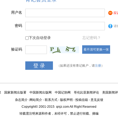
用户名
应
密码
请
下次自动登录
忘记密码？
验证码
看不清可更换一张
（如果还没有青记账户，请
注册
）
媒
国家新闻出版署
中国新闻出版网
中国记协网
哥伦比亚新闻评论
美国新闻评
杂志简介
-
网站简介
-
联系方式
-
版权声明
-
投稿信箱
-
意见反馈
Copyright© 2001-2015 qnjz.com All Right Reserved
转载需注明来源和作者，未经许可，禁止进行转载、摘编