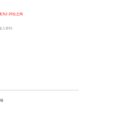
该为2-20位之间
输入密码
论