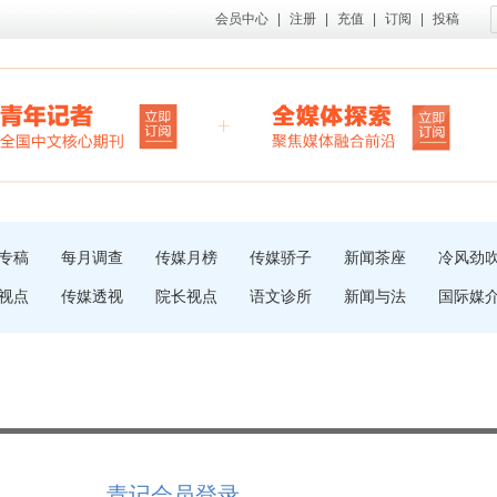
会员中心
|
注册
|
充值
|
订阅
|
投稿
专稿
每月调查
传媒月榜
传媒骄子
新闻茶座
冷风劲
视点
传媒透视
院长视点
语文诊所
新闻与法
国际媒
青记会员登录