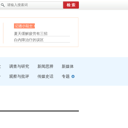
眼白变红或是结膜下出血
“枝桠”“树桠”宜写成“枝...
护腰，摆脱六大坏习惯
夏天缓解疲劳有三招
受伤了冰敷还是热敷
白内障治疗的误区
吹
调查与研究
新闻思辨
新媒体
介
观察与批评
传媒史话
专题