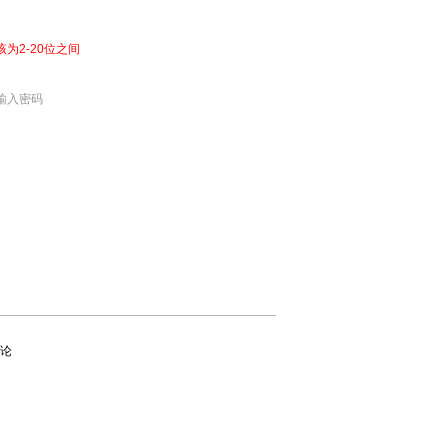
该为2-20位之间
输入密码
论