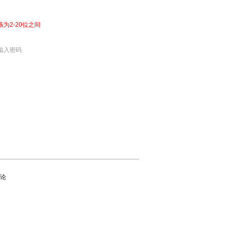
该为2-20位之间
输入密码
论