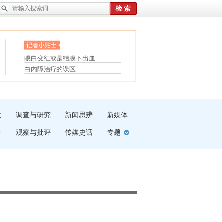
护腰，摆脱六大坏习惯
眼白变红或是结膜下出血
受伤了冰敷还是热敷
“枝桠”“树桠”宜写成“枝...
白内障治疗的误区
夏天缓解疲劳有三招
吹
调查与研究
新闻思辨
新媒体
介
观察与批评
传媒史话
专题