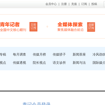
会员中心
|
注册
|
充值
|
订阅
|
投稿
专稿
每月调查
传媒月榜
传媒骄子
新闻茶座
冷风劲
视点
传媒透视
院长视点
语文诊所
新闻与法
国际媒
青记会员登录