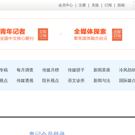
会员中心
|
注册
|
充值
|
订阅
|
投稿
专稿
每月调查
传媒月榜
传媒骄子
新闻茶座
冷风劲
视点
传媒透视
院长视点
语文诊所
新闻与法
国际媒
青记会员登录