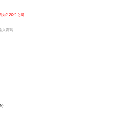
该为2-20位之间
输入密码
论