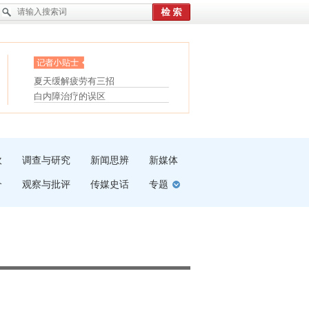
眼白变红或是结膜下出血
“枝桠”“树桠”宜写成“枝...
护腰，摆脱六大坏习惯
夏天缓解疲劳有三招
受伤了冰敷还是热敷
白内障治疗的误区
吹
调查与研究
新闻思辨
新媒体
介
观察与批评
传媒史话
专题