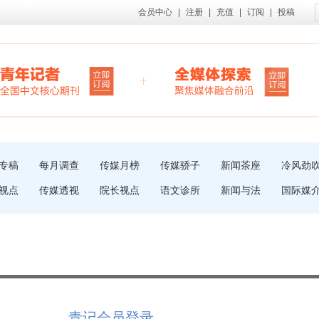
会员中心
|
注册
|
充值
|
订阅
|
投稿
专稿
每月调查
传媒月榜
传媒骄子
新闻茶座
冷风劲
视点
传媒透视
院长视点
语文诊所
新闻与法
国际媒
青记会员登录