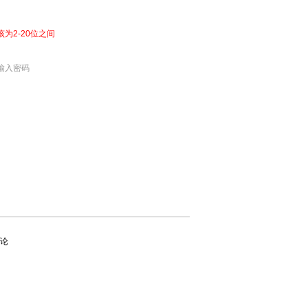
该为2-20位之间
输入密码
论