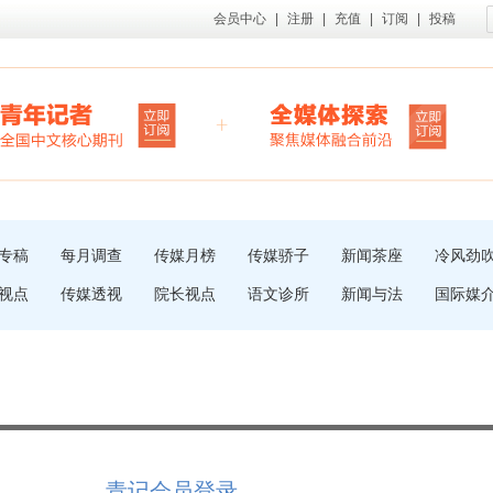
会员中心
|
注册
|
充值
|
订阅
|
投稿
专稿
每月调查
传媒月榜
传媒骄子
新闻茶座
冷风劲
视点
传媒透视
院长视点
语文诊所
新闻与法
国际媒
青记会员登录