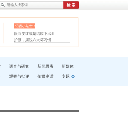
眼白变红或是结膜下出血
“枝桠”“树桠”宜写成“枝...
护腰，摆脱六大坏习惯
夏天缓解疲劳有三招
受伤了冰敷还是热敷
白内障治疗的误区
吹
调查与研究
新闻思辨
新媒体
介
观察与批评
传媒史话
专题