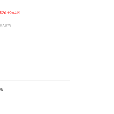
该为2-20位之间
输入密码
论