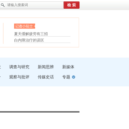
眼白变红或是结膜下出血
“枝桠”“树桠”宜写成“枝...
护腰，摆脱六大坏习惯
夏天缓解疲劳有三招
受伤了冰敷还是热敷
白内障治疗的误区
吹
调查与研究
新闻思辨
新媒体
介
观察与批评
传媒史话
专题