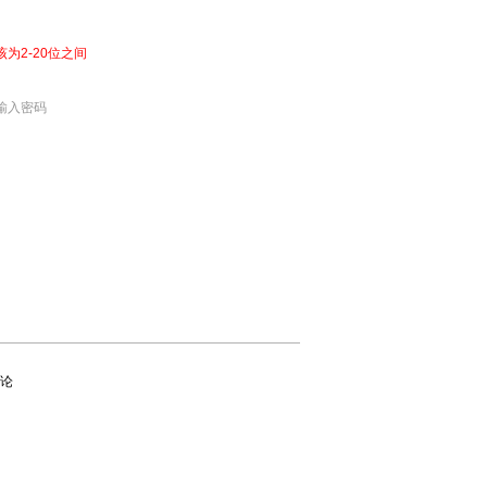
该为2-20位之间
输入密码
论