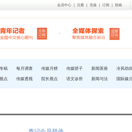
会员中心
|
注册
|
充值
|
订阅
|
投稿
专稿
每月调查
传媒月榜
传媒骄子
新闻茶座
冷风劲
视点
传媒透视
院长视点
语文诊所
新闻与法
国际媒
青记会员登录