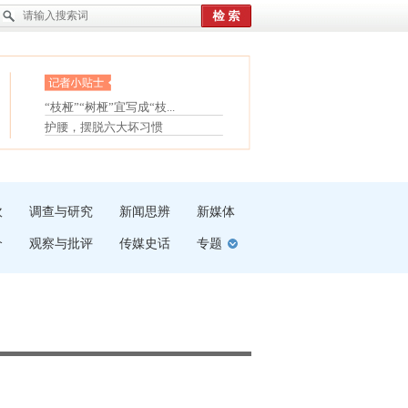
眼白变红或是结膜下出血
“枝桠”“树桠”宜写成“枝...
夏天缓解疲劳有三招
护腰，摆脱六大坏习惯
受伤了冰敷还是热敷
白内障治疗的误区
吹
调查与研究
新闻思辨
新媒体
介
观察与批评
传媒史话
专题