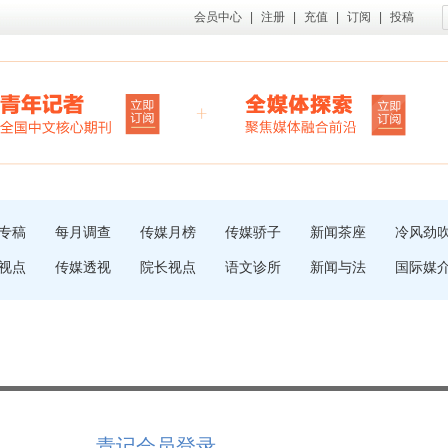
会员中心
|
注册
|
充值
|
订阅
|
投稿
专稿
每月调查
传媒月榜
传媒骄子
新闻茶座
冷风劲
视点
传媒透视
院长视点
语文诊所
新闻与法
国际媒
青记会员登录