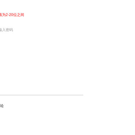
该为2-20位之间
输入密码
论