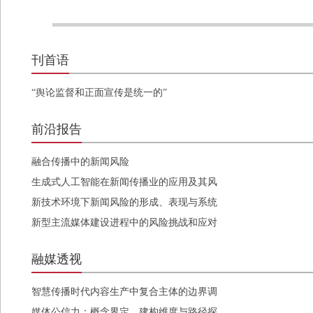
刊首语
“舆论监督和正面宣传是统一的”
前沿报告
融合传播中的新闻风险
生成式人工智能在新闻传播业的应用及其风
险应对
新技术环境下新闻风险的形成、表现与系统
治理
新型主流媒体建设进程中的风险挑战和应对
策略
融媒透视
智慧传播时代内容生产中复合主体的边界调
适与间性审视
媒体公信力：概念界定、建构维度与路径探