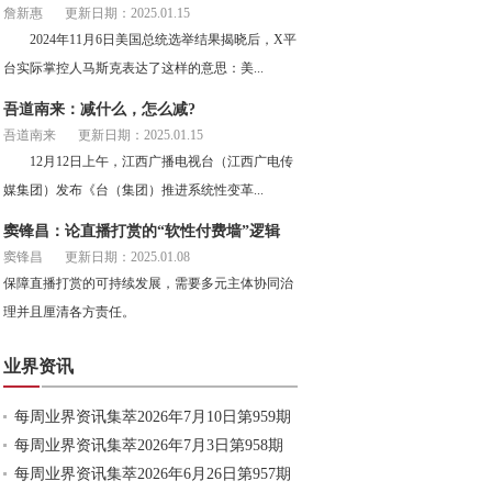
詹新惠
更新日期：2025.01.15
2024年11月6日美国总统选举结果揭晓后，X平
台实际掌控人马斯克表达了这样的意思：美...
吾道南来：减什么，怎么减?
吾道南来
更新日期：2025.01.15
12月12日上午，江西广播电视台（江西广电传
媒集团）发布《台（集团）推进系统性变革...
窦锋昌：论直播打赏的“软性付费墙”逻辑
窦锋昌
更新日期：2025.01.08
保障直播打赏的可持续发展，需要多元主体协同治
理并且厘清各方责任。
业界资讯
每周业界资讯集萃2026年7月10日第959期
每周业界资讯集萃2026年7月3日第958期
每周业界资讯集萃2026年6月26日第957期