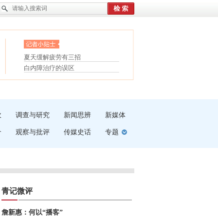
眼白变红或是结膜下出血
“枝桠”“树桠”宜写成“枝...
护腰，摆脱六大坏习惯
夏天缓解疲劳有三招
受伤了冰敷还是热敷
白内障治疗的误区
吹
调查与研究
新闻思辨
新媒体
介
观察与批评
传媒史话
专题
青记微评
詹新惠：何以“播客”