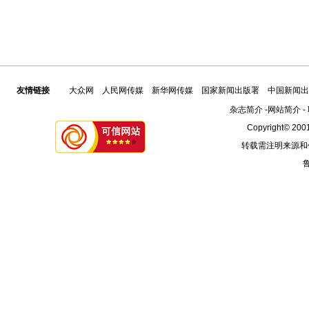
友情链接
大众网
人民网传媒
新华网传媒
国家新闻出版署
中国新闻出
杂志简介
-
网站简介
-
Copyright© 2001
转载需注明来源和
鲁