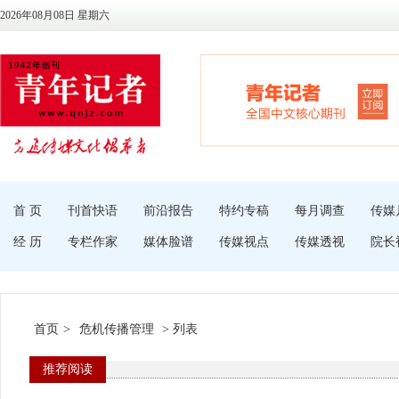
2026年08月08日 星期六
首 页
刊首快语
前沿报告
特约专稿
每月调查
传媒
经 历
专栏作家
媒体脸谱
传媒视点
传媒透视
院长
首页
>
危机传播管理
> 列表
推荐阅读