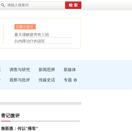
眼白变红或是结膜下出血
“枝桠”“树桠”宜写成“枝...
护腰，摆脱六大坏习惯
夏天缓解疲劳有三招
受伤了冰敷还是热敷
白内障治疗的误区
吹
调查与研究
新闻思辨
新媒体
介
观察与批评
传媒史话
专题
青记微评
詹新惠：何以“播客”