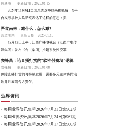
詹新惠
更新日期：2025.01.15
2024年11月6日美国总统选举结果揭晓后，X平
台实际掌控人马斯克表达了这样的意思：美...
吾道南来：减什么，怎么减?
吾道南来
更新日期：2025.01.15
12月12日上午，江西广播电视台（江西广电传
媒集团）发布《台（集团）推进系统性变革...
窦锋昌：论直播打赏的“软性付费墙”逻辑
窦锋昌
更新日期：2025.01.08
保障直播打赏的可持续发展，需要多元主体协同治
理并且厘清各方责任。
业界资讯
每周业界资讯集萃2026年7月31日第962期
每周业界资讯集萃2026年7月24日第961期
每周业界资讯集萃2026年7月17日第960期