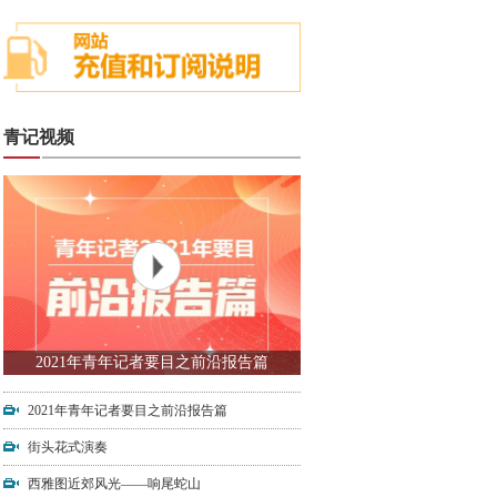
青记视频
2021年青年记者要目之前沿报告篇
2021年青年记者要目之前沿报告篇
街头花式演奏
西雅图近郊风光——响尾蛇山