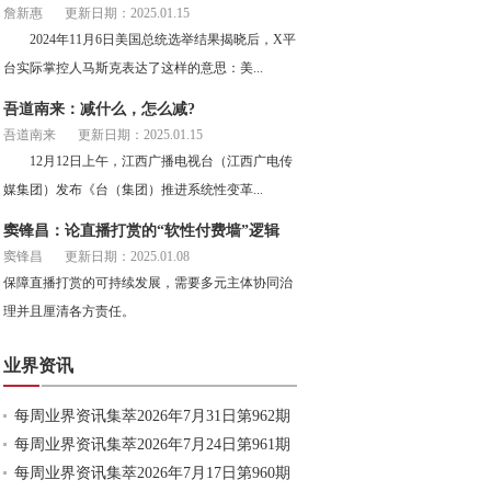
詹新惠
更新日期：2025.01.15
2024年11月6日美国总统选举结果揭晓后，X平
台实际掌控人马斯克表达了这样的意思：美...
吾道南来：减什么，怎么减?
吾道南来
更新日期：2025.01.15
12月12日上午，江西广播电视台（江西广电传
媒集团）发布《台（集团）推进系统性变革...
窦锋昌：论直播打赏的“软性付费墙”逻辑
窦锋昌
更新日期：2025.01.08
保障直播打赏的可持续发展，需要多元主体协同治
理并且厘清各方责任。
业界资讯
每周业界资讯集萃2026年7月31日第962期
每周业界资讯集萃2026年7月24日第961期
每周业界资讯集萃2026年7月17日第960期