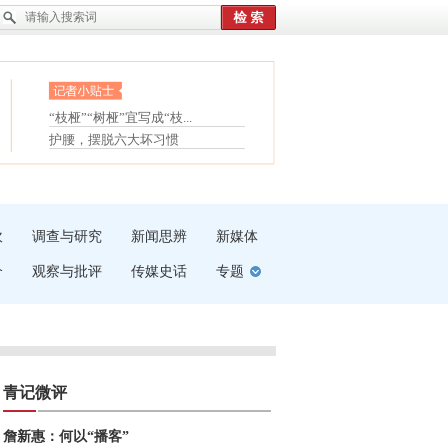
眼白变红或是结膜下出血
“枝桠”“树桠”宜写成“枝...
夏天缓解疲劳有三招
护腰，摆脱六大坏习惯
受伤了冰敷还是热敷
白内障治疗的误区
吹
调查与研究
新闻思辨
新媒体
介
观察与批评
传媒史话
专题
青记微评
詹新惠：何以“播客”