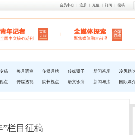
会员中心
|
注册
|
充值
|
订阅
|
投稿
专稿
每月调查
传媒月榜
传媒骄子
新闻茶座
冷风劲
视点
传媒透视
院长视点
语文诊所
新闻与法
国际媒
年”栏目征稿