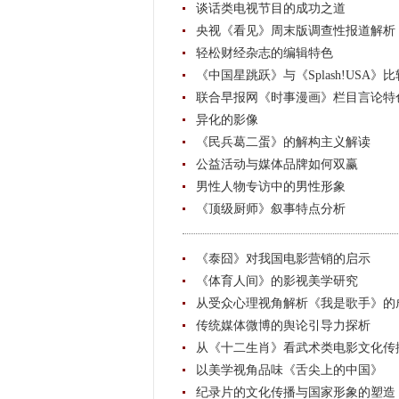
谈话类电视节目的成功之道
央视《看见》周末版调查性报道解析
轻松财经杂志的编辑特色
《中国星跳跃》与《Splash!USA》比
联合早报网《时事漫画》栏目言论特
异化的影像
《民兵葛二蛋》的解构主义解读
公益活动与媒体品牌如何双赢
男性人物专访中的男性形象
《顶级厨师》叙事特点分析
《泰囧》对我国电影营销的启示
《体育人间》的影视美学研究
从受众心理视角解析《我是歌手》的
传统媒体微博的舆论引导力探析
从《十二生肖》看武术类电影文化传
以美学视角品味《舌尖上的中国》
纪录片的文化传播与国家形象的塑造