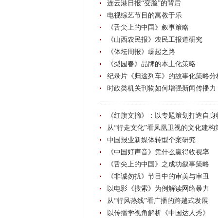
连云港日报“变脸”的背后
电视综艺节目的寓教于乐
《舌尖上的中国》叙事策略
《山西农民报》农民工报道研究
《体坛周报》崛起之路
《梨园春》品牌的本土化策略
纪录片《归途列车》的故事化策略分
时政类机关刊物如何增强新闻传播力
《红旗文摘》：以专题策划打造自身
从“行走文化”看凤凰卫视的文化建构
中国报业新媒体转型个案研究
《中国好声音》凭什么赢得收视率
《舌尖上的中国》之成功叙事策略
《非诚勿扰》节目中的审美与审丑
以电影《搜索》为例解读网络暴力
从“行风热线”看广播的跨越式发展
以传播学视角解析《中国达人秀》