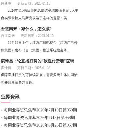
詹新惠
更新日期：2025.01.15
2024年11月6日美国总统选举结果揭晓后，X平
台实际掌控人马斯克表达了这样的意思：美...
吾道南来：减什么，怎么减?
吾道南来
更新日期：2025.01.15
12月12日上午，江西广播电视台（江西广电传
媒集团）发布《台（集团）推进系统性变革...
窦锋昌：论直播打赏的“软性付费墙”逻辑
窦锋昌
更新日期：2025.01.08
保障直播打赏的可持续发展，需要多元主体协同治
理并且厘清各方责任。
业界资讯
每周业界资讯集萃2026年7月10日第959期
每周业界资讯集萃2026年7月3日第958期
每周业界资讯集萃2026年6月26日第957期