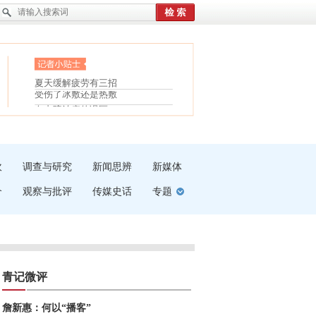
眼白变红或是结膜下出血
“枝桠”“树桠”宜写成“枝...
护腰，摆脱六大坏习惯
夏天缓解疲劳有三招
受伤了冰敷还是热敷
白内障治疗的误区
吹
调查与研究
新闻思辨
新媒体
介
观察与批评
传媒史话
专题
青记微评
詹新惠：何以“播客”