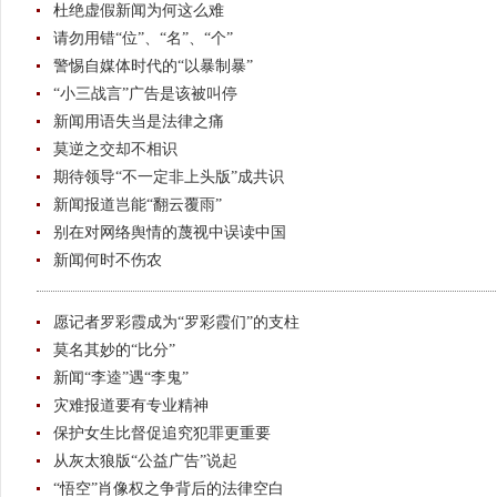
杜绝虚假新闻为何这么难
请勿用错“位”、“名”、“个”
警惕自媒体时代的“以暴制暴”
“小三战言”广告是该被叫停
新闻用语失当是法律之痛
莫逆之交却不相识
期待领导“不一定非上头版”成共识
新闻报道岂能“翻云覆雨”
别在对网络舆情的蔑视中误读中国
新闻何时不伤农
愿记者罗彩霞成为“罗彩霞们”的支柱
莫名其妙的“比分”
新闻“李逵”遇“李鬼”
灾难报道要有专业精神
保护女生比督促追究犯罪更重要
从灰太狼版“公益广告”说起
“悟空”肖像权之争背后的法律空白