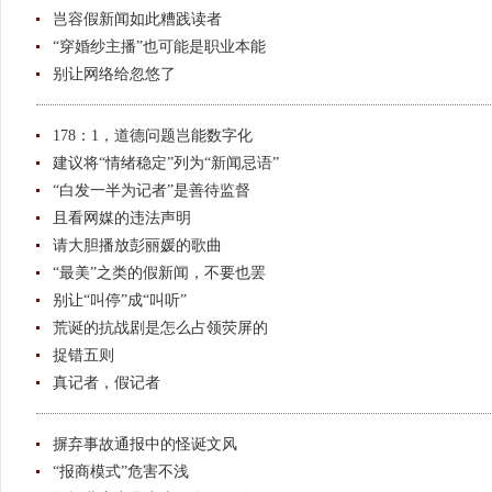
岂容假新闻如此糟践读者
“穿婚纱主播”也可能是职业本能
别让网络给忽悠了
178：1，道德问题岂能数字化
建议将“情绪稳定”列为“新闻忌语”
“白发一半为记者”是善待监督
且看网媒的违法声明
请大胆播放彭丽媛的歌曲
“最美”之类的假新闻，不要也罢
别让“叫停”成“叫听”
荒诞的抗战剧是怎么占领荧屏的
捉错五则
真记者，假记者
摒弃事故通报中的怪诞文风
“报商模式”危害不浅