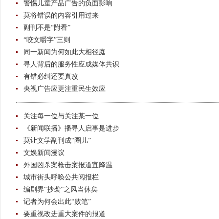
警惕儿童产品广告的负面影响
莫将错误的内容引用过来
副刊不是“附看”
“咬文嚼字”三则
同一新闻为何如此大相径庭
寻人背后的服务性应成媒体共识
有错必纠还要真改
央视广告应更注重民生效应
关注每一位与关注某一位
《新闻联播》播寻人启事是进步
莫让文学副刊成“圈儿”
文娱新闻漫议
外国凶杀案枪击案报道宜降温
城市街头呼唤公共阅报栏
编剧界“抄袭”之风当休矣
记者为何会出此“败笔”
要重视改进重大案件的报道