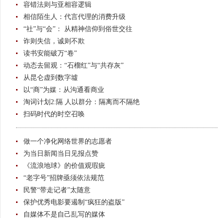
容错法则与亚相容逻辑
相信陌生人：代言代理的消费升级
“社”与“会”： 从精神信仰到俗世交往
诈则失信，诚则不欺
读书安能破万“卷”
动态去留观：“石榴红”与“共存灰”
从昆仑虚到数字墟
以“商”为媒：从沟通看商业
淘词计划2:隔 人以群分：隔离而不隔绝
扫码时代的时空召唤
做一个净化网络世界的志愿者
为当日新闻当日见报点赞
《流浪地球》的价值观瑕疵
“老字号”招牌亟须依法规范
民警“带走记者”太随意
保护优秀电影要遏制“疯狂的盗版”
自媒体不是自己乱写的媒体