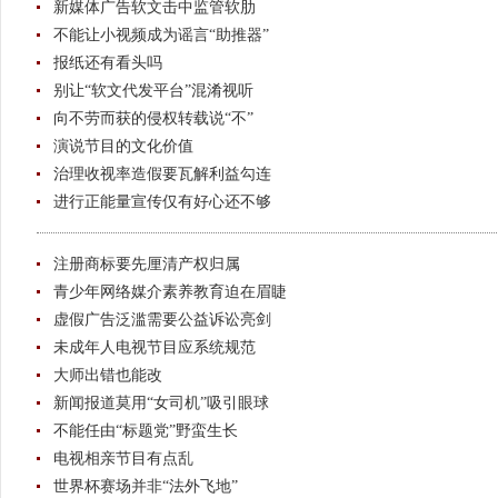
新媒体广告软文击中监管软肋
不能让小视频成为谣言“助推器”
报纸还有看头吗
别让“软文代发平台”混淆视听
向不劳而获的侵权转载说“不”
演说节目的文化价值
治理收视率造假要瓦解利益勾连
进行正能量宣传仅有好心还不够
注册商标要先厘清产权归属
青少年网络媒介素养教育迫在眉睫
虚假广告泛滥需要公益诉讼亮剑
未成年人电视节目应系统规范
大师出错也能改
新闻报道莫用“女司机”吸引眼球
不能任由“标题党”野蛮生长
电视相亲节目有点乱
世界杯赛场并非“法外飞地”