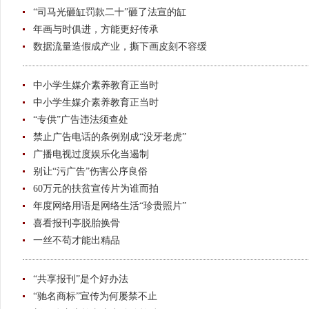
“司马光砸缸罚款二十”砸了法宣的缸
年画与时俱进，方能更好传承
数据流量造假成产业，撕下画皮刻不容缓
中小学生媒介素养教育正当时
中小学生媒介素养教育正当时
“专供”广告违法须查处
禁止广告电话的条例别成“没牙老虎”
广播电视过度娱乐化当遏制
别让“污广告”伤害公序良俗
60万元的扶贫宣传片为谁而拍
年度网络用语是网络生活“珍贵照片”
喜看报刊亭脱胎换骨
一丝不苟才能出精品
“共享报刊”是个好办法
“驰名商标”宣传为何屡禁不止