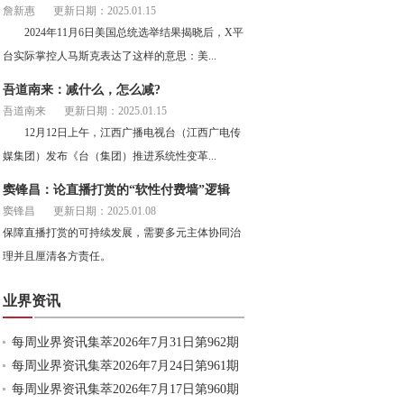
詹新惠
更新日期：2025.01.15
2024年11月6日美国总统选举结果揭晓后，X平
台实际掌控人马斯克表达了这样的意思：美...
吾道南来：减什么，怎么减?
吾道南来
更新日期：2025.01.15
12月12日上午，江西广播电视台（江西广电传
媒集团）发布《台（集团）推进系统性变革...
窦锋昌：论直播打赏的“软性付费墙”逻辑
窦锋昌
更新日期：2025.01.08
保障直播打赏的可持续发展，需要多元主体协同治
理并且厘清各方责任。
业界资讯
每周业界资讯集萃2026年7月31日第962期
每周业界资讯集萃2026年7月24日第961期
每周业界资讯集萃2026年7月17日第960期