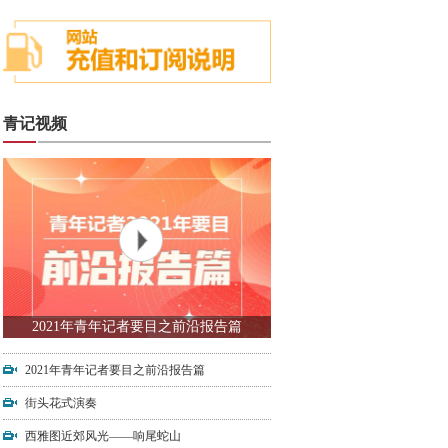
青记视频
2021年青年记者要目之前沿报告篇
2021年青年记者要目之前沿报告篇
街头花式演奏
西雅图近郊风光——响尾蛇山