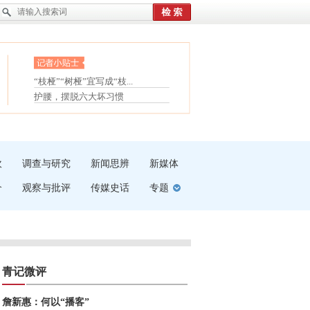
眼白变红或是结膜下出血
“枝桠”“树桠”宜写成“枝...
夏天缓解疲劳有三招
护腰，摆脱六大坏习惯
受伤了冰敷还是热敷
白内障治疗的误区
吹
调查与研究
新闻思辨
新媒体
介
观察与批评
传媒史话
专题
青记微评
詹新惠：何以“播客”