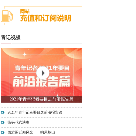
青记视频
2021年青年记者要目之前沿报告篇
2021年青年记者要目之前沿报告篇
街头花式演奏
西雅图近郊风光——响尾蛇山