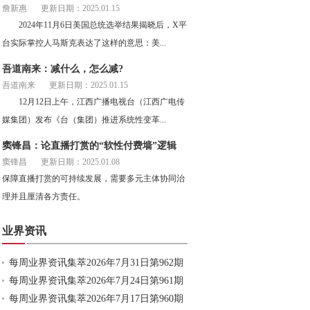
詹新惠
更新日期：2025.01.15
2024年11月6日美国总统选举结果揭晓后，X平
台实际掌控人马斯克表达了这样的意思：美...
吾道南来：减什么，怎么减?
吾道南来
更新日期：2025.01.15
12月12日上午，江西广播电视台（江西广电传
媒集团）发布《台（集团）推进系统性变革...
窦锋昌：论直播打赏的“软性付费墙”逻辑
窦锋昌
更新日期：2025.01.08
保障直播打赏的可持续发展，需要多元主体协同治
理并且厘清各方责任。
业界资讯
每周业界资讯集萃2026年7月31日第962期
每周业界资讯集萃2026年7月24日第961期
每周业界资讯集萃2026年7月17日第960期