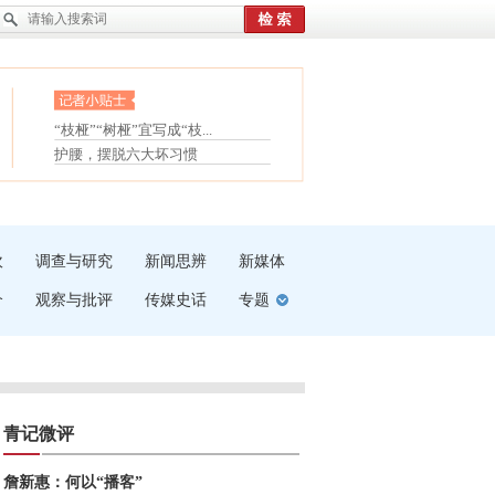
眼白变红或是结膜下出血
“枝桠”“树桠”宜写成“枝...
夏天缓解疲劳有三招
护腰，摆脱六大坏习惯
受伤了冰敷还是热敷
白内障治疗的误区
吹
调查与研究
新闻思辨
新媒体
介
观察与批评
传媒史话
专题
青记微评
詹新惠：何以“播客”