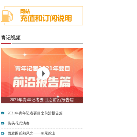
青记视频
2021年青年记者要目之前沿报告篇
2021年青年记者要目之前沿报告篇
街头花式演奏
西雅图近郊风光——响尾蛇山