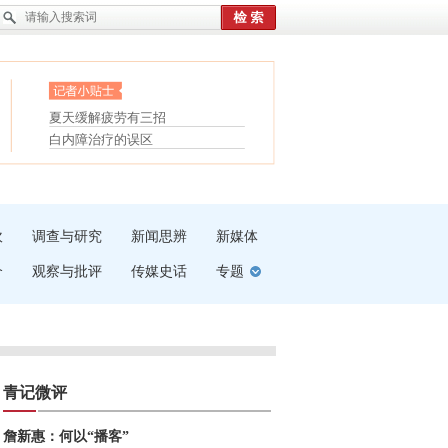
眼白变红或是结膜下出血
“枝桠”“树桠”宜写成“枝...
护腰，摆脱六大坏习惯
夏天缓解疲劳有三招
受伤了冰敷还是热敷
白内障治疗的误区
吹
调查与研究
新闻思辨
新媒体
介
观察与批评
传媒史话
专题
青记微评
詹新惠：何以“播客”