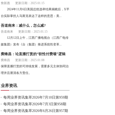
詹新惠
更新日期：2025.01.15
2024年11月6日美国总统选举结果揭晓后，X平
台实际掌控人马斯克表达了这样的意思：美...
吾道南来：减什么，怎么减?
吾道南来
更新日期：2025.01.15
12月12日上午，江西广播电视台（江西广电传
媒集团）发布《台（集团）推进系统性变革...
窦锋昌：论直播打赏的“软性付费墙”逻辑
窦锋昌
更新日期：2025.01.08
保障直播打赏的可持续发展，需要多元主体协同治
理并且厘清各方责任。
业界资讯
每周业界资讯集萃2026年7月10日第959期
每周业界资讯集萃2026年7月3日第958期
每周业界资讯集萃2026年6月26日第957期