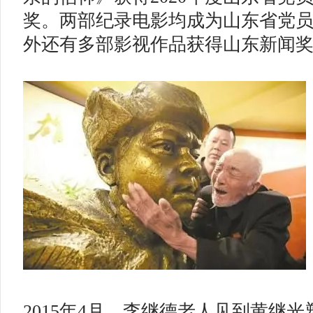
奖。两部纪录电影均成为山东省党
外还有多部影视作品获得山东新闻
2015年4月，李继德老人见到黄继