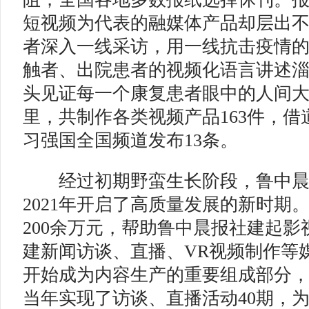
短视频为代表的融媒体产品却层出
者深入一线采访，用一线抗击疫情
触者、出院患者的视频化语言讲述
头见证每一个康复患者眼中的人间大
里，共制作各类视频产品163件，
习强国全国频道发布13条。
经过初期野蛮生长阶段，鲁中晨
2021年开启了高质量发展的新时期
200余万元，帮助鲁中晨报社建起
建新闻访谈、直播、VR视频制作等
开始成为内容生产的重要组成部分
当年实现了访谈、直播活动40期，