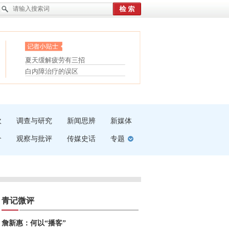
眼白变红或是结膜下出血
“枝桠”“树桠”宜写成“枝...
护腰，摆脱六大坏习惯
夏天缓解疲劳有三招
受伤了冰敷还是热敷
白内障治疗的误区
吹
调查与研究
新闻思辨
新媒体
介
观察与批评
传媒史话
专题
青记微评
詹新惠：何以“播客”