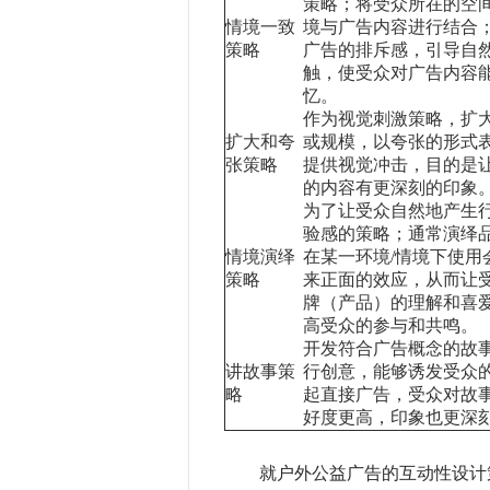
策略；将受众所在的空
情境一致
境与广告内容进行结合
策略
广告的排斥感，引导自
触，使受众对广告内容
忆。
作为视觉刺激策略，扩
扩大和夸
或规模，以夸张的形式
张策略
提供视觉冲击，目的是
的内容有更深刻的印象
为了让受众自然地产生
验感的策略；通常演绎
情境演绎
在某一环境/情境下使用
策略
来正面的效应，从而让
牌（产品）的理解和喜
高受众的参与和共鸣。
开发符合广告概念的故
讲故事策
行创意，能够诱发受众
略
起直接广告，受众对故
好度更高，印象也更深
就户外公益广告的互动性设计策