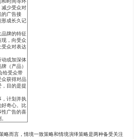
间和时间等环
；减少受众对
然的广告接
能形成长久记
大品牌的特征
表现，向受众
让受众对表达
。
行动或加深体
品牌（产品）
会给受众带
受众获得对品
爱，目的是提
事，计划并执
的好奇心。比
事性广告的喜
刻。
略而言，情境一致策略和情境演绎策略是两种备受关注