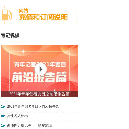
青记视频
2021年青年记者要目之前沿报告篇
2021年青年记者要目之前沿报告篇
街头花式演奏
西雅图近郊风光——响尾蛇山