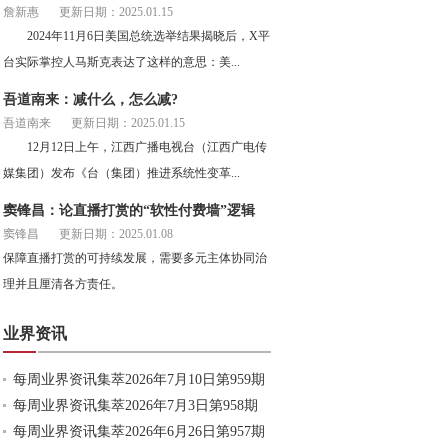
詹新惠
更新日期：2025.01.15
2024年11月6日美国总统选举结果揭晓后，X平
台实际掌控人马斯克表达了这样的意思：美...
吾道南来：减什么，怎么减?
吾道南来
更新日期：2025.01.15
12月12日上午，江西广播电视台（江西广电传
媒集团）发布《台（集团）推进系统性变革...
窦锋昌：论直播打赏的“软性付费墙”逻辑
窦锋昌
更新日期：2025.01.08
保障直播打赏的可持续发展，需要多元主体协同治
理并且厘清各方责任。
业界资讯
每周业界资讯集萃2026年7月10日第959期
每周业界资讯集萃2026年7月3日第958期
每周业界资讯集萃2026年6月26日第957期