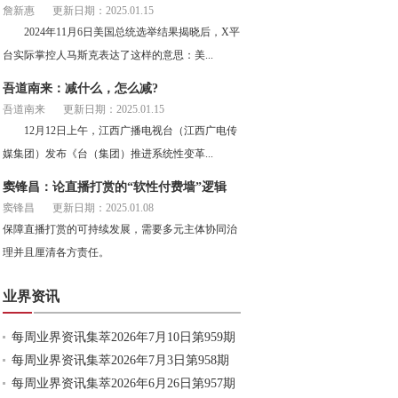
詹新惠
更新日期：2025.01.15
2024年11月6日美国总统选举结果揭晓后，X平
台实际掌控人马斯克表达了这样的意思：美...
吾道南来：减什么，怎么减?
吾道南来
更新日期：2025.01.15
12月12日上午，江西广播电视台（江西广电传
媒集团）发布《台（集团）推进系统性变革...
窦锋昌：论直播打赏的“软性付费墙”逻辑
窦锋昌
更新日期：2025.01.08
保障直播打赏的可持续发展，需要多元主体协同治
理并且厘清各方责任。
业界资讯
每周业界资讯集萃2026年7月10日第959期
每周业界资讯集萃2026年7月3日第958期
每周业界资讯集萃2026年6月26日第957期