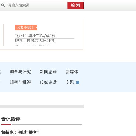
眼白变红或是结膜下出血
“枝桠”“树桠”宜写成“枝...
护腰，摆脱六大坏习惯
夏天缓解疲劳有三招
受伤了冰敷还是热敷
白内障治疗的误区
吹
调查与研究
新闻思辨
新媒体
介
观察与批评
传媒史话
专题
青记微评
詹新惠：何以“播客”