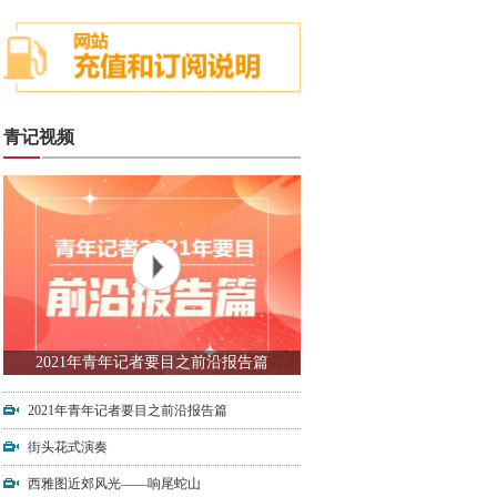
青记视频
2021年青年记者要目之前沿报告篇
2021年青年记者要目之前沿报告篇
街头花式演奏
西雅图近郊风光——响尾蛇山