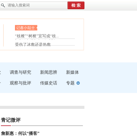
眼白变红或是结膜下出血
“枝桠”“树桠”宜写成“枝...
护腰，摆脱六大坏习惯
夏天缓解疲劳有三招
受伤了冰敷还是热敷
白内障治疗的误区
吹
调查与研究
新闻思辨
新媒体
介
观察与批评
传媒史话
专题
青记微评
詹新惠：何以“播客”