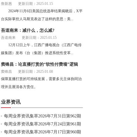
詹新惠
更新日期：2025.01.15
2024年11月6日美国总统选举结果揭晓后，X平
台实际掌控人马斯克表达了这样的意思：美...
吾道南来：减什么，怎么减?
吾道南来
更新日期：2025.01.15
12月12日上午，江西广播电视台（江西广电传
媒集团）发布《台（集团）推进系统性变革...
窦锋昌：论直播打赏的“软性付费墙”逻辑
窦锋昌
更新日期：2025.01.08
保障直播打赏的可持续发展，需要多元主体协同治
理并且厘清各方责任。
业界资讯
每周业界资讯集萃2026年7月31日第962期
每周业界资讯集萃2026年7月24日第961期
每周业界资讯集萃2026年7月17日第960期