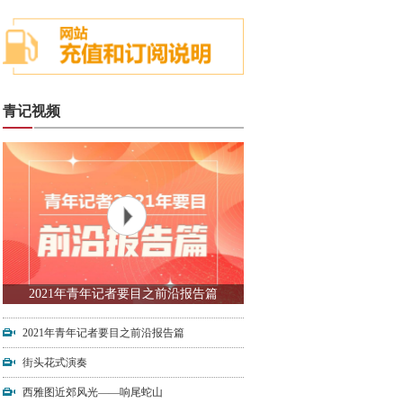
青记视频
2021年青年记者要目之前沿报告篇
2021年青年记者要目之前沿报告篇
街头花式演奏
西雅图近郊风光——响尾蛇山