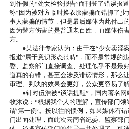
到作假的“处女检验报告”而刊登了错误报
称“因为被对方临时换衣服蒙骗而错抓了少
事人蒙骗的情节，但是最后媒体为此付出
因为警方伤害的是普通老百姓，而媒体伤
方。
●某法律专家认为：由于在“少女卖淫案
报道“属于意识形态范畴”，而不是常规的
委、监察部门直接调查、处理似乎不是最
道真的有错，甚至会涉及诽谤情形，那么
审理、判决的效果会更好，公众更容易了
●针对伍浩被“谈话提醒”，国内著名网
牧沐说：“根据我个人的理解，宣传部门领
谓‘第一例’。按以往的惯例，如果媒体有
门出面处理，而此次云南省纪委、监察部
体，还把宣传部门的领导一并处理了，可谓