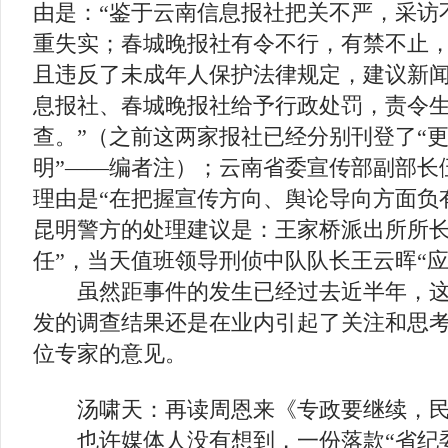
由是：“鉴于云南信息报社把关不严，采访
重失实；春城晚报社有令不行，有禁不止
且违反了未成年人保护法律规定，建议新
息报社、春城晚报社给予行政处罚，责令
查。”（之前这两家报社已经分别刊登了“更
明”——编者注）；云南省委宣传部副部长
理由是“在把握宣传方向、舆论导向方面负
昆明警方的处理建议是：王家桥派出所所长
任”，当天值班领导刑侦中队队长王云晖“应
虽然距事件的发生已经过去近半年，这个
发的调查结果还是在业内引起了关注和思
位专家的意见。
汤啸天：再读周恩来《专政要继续，民
也许媒体人没有想到，一份落款“省纪