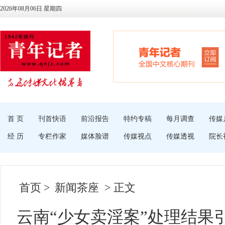
2026年08月06日 星期四
首 页
刊首快语
前沿报告
特约专稿
每月调查
传媒
经 历
专栏作家
媒体脸谱
传媒视点
传媒透视
院长
首页
>
新闻茶座
> 正文
云南“少女卖淫案”处理结果