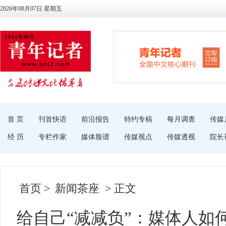
2026年08月07日 星期五
首 页
刊首快语
前沿报告
特约专稿
每月调查
传媒
经 历
专栏作家
媒体脸谱
传媒视点
传媒透视
院长
首页
>
新闻茶座
> 正文
给自己“减减负”：媒体人如