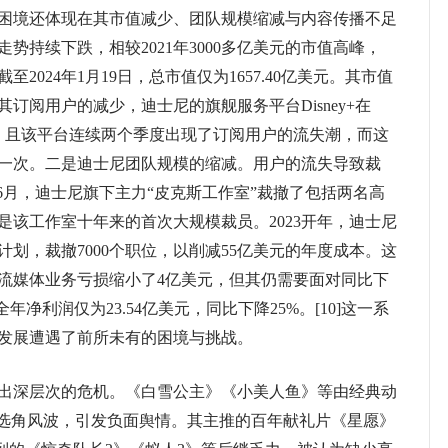
境还体现在其市值减少、团队规模缩减与内容传播不足
势持续下跌，相较2021年3000多亿美元的市值高峰，
至2024年1月19日，总市值仅为1657.40亿美元。其市值
订阅用户的减少，迪士尼的旗舰服务平台Disney+在
会员，且该平台连续两个季度出现了订阅用户的流失潮，而这
一次。二是迪士尼团队规模的缩减。用户的流失导致裁
年6月，迪士尼旗下主力“皮克斯工作室”裁撤了包括两名高
是该工作室十年来的首次大规模裁员。2023开年，迪士尼
划，裁撤7000个职位，以削减55亿美元的年度成本。这
流媒体业务亏损缩小了4亿美元，但其仍需要面对同比下
全年净利润仅为23.54亿美元，同比下降25%。[10]这一系
发展遭遇了前所未有的困境与挑战。
深层次的危机。《白雪公主》《小美人鱼》等由经典动
入选角风波，引发负面舆情。其主推的百年献礼片《星愿》