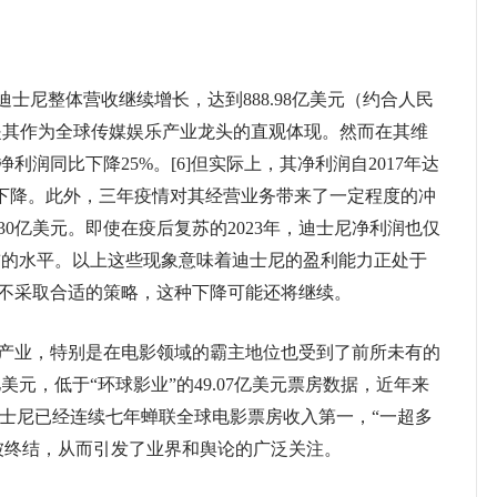
迪士尼整体营收继续增长，达到888.98亿美元（约合人民
这是其作为全球传媒娱乐产业龙头的直观体现。然而在其维
润同比下降25%。[6]但实际上，其净利润自2017年达
连年下降。此外，三年疫情对其经营业务带来了一定程度的冲
0亿美元。即使在疫后复苏的2023年，迪士尼净利润也仅
情前的水平。以上这些现象意味着迪士尼的盈利能力正处于
不采取合适的策略，这种下降可能还将继续。
业，特别是在电影领域的霸主地位也受到了前所未有的
7亿美元，低于“环球影业”的49.07亿美元票房数据，近年来
迪士尼已经连续七年蝉联全球电影票房收入第一，“一超多
被终结，从而引发了业界和舆论的广泛关注。