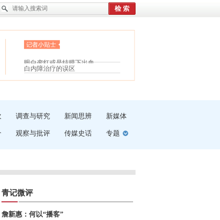
护腰，摆脱六大坏习惯
眼白变红或是结膜下出血
受伤了冰敷还是热敷
“枝桠”“树桠”宜写成“枝...
白内障治疗的误区
夏天缓解疲劳有三招
吹
调查与研究
新闻思辨
新媒体
介
观察与批评
传媒史话
专题
青记微评
詹新惠：何以“播客”