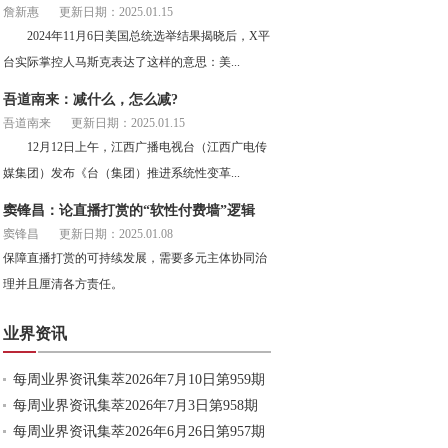
詹新惠
更新日期：2025.01.15
2024年11月6日美国总统选举结果揭晓后，X平
台实际掌控人马斯克表达了这样的意思：美...
吾道南来：减什么，怎么减?
吾道南来
更新日期：2025.01.15
12月12日上午，江西广播电视台（江西广电传
媒集团）发布《台（集团）推进系统性变革...
窦锋昌：论直播打赏的“软性付费墙”逻辑
窦锋昌
更新日期：2025.01.08
保障直播打赏的可持续发展，需要多元主体协同治
理并且厘清各方责任。
业界资讯
每周业界资讯集萃2026年7月10日第959期
每周业界资讯集萃2026年7月3日第958期
每周业界资讯集萃2026年6月26日第957期