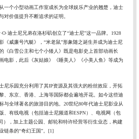
一个小型动画工作室成长为全球娱乐产业的翘楚，迪士
与对价值提升不断追求的证明。
O·迪士尼兄弟在洛杉矶创立了“迪士尼”这一品牌。1928
影《威廉号汽艇》，“米老鼠”形象随之诞生并成为迪士尼
推出的《白雪公主和七个小矮人》既是电影史上首部动画长
画电影，此后《灰姑娘》《睡美人》《小美人鱼》等成为
士尼乐园充分利用了其IP资源及其强大的粉丝效应，开拓
黎、东京、香港、上海等国际都会遍地开花。如今这些迪
标与全球著名的旅游目的地。20世纪80年代迪士尼影业从
版、有线电视（包括迪士尼频道和ESPN）、电视网（包
公司），加上主题公园、邮轮和特许经营等衍生业态，构建
链条的“奇幻王国”。[1]