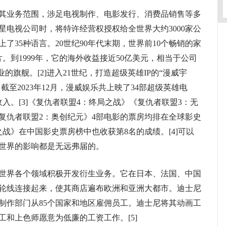
业务范围，涉足电视制作、电影发行、消费品销售等多
星电视公司时，将特许经营权授权给全世界大约3000家公
了35种语言。20世纪90年代末期，世界前10个畅销的家
。到1999年，它的海外收益接近50亿美元，相当于公司
的旗舰。[2]进入21世纪，打造超级英雄IP的“漫威宇
截至2023年12月，漫威娱乐共上映了34部超级英雄电
收入。[3]《复仇者联盟4：终局之战》《复仇者联盟3：无
复仇者联盟2：奥创纪元》4部电影的票房均排在全球影史
之战》在中国影史票房榜中也收获第8名的成绩。[4]可以
世界的影响都是无远弗届的。
界各个领域积极开发衍生业务。它在日本、法国、中国
轮线连接起来，使其商店遍布欧洲和亚洲大都市。迪士尼
制作部门从85个国家和地区雇佣员工。迪士尼将其动画工
和上色师愿意为低廉的工资工作。[5]