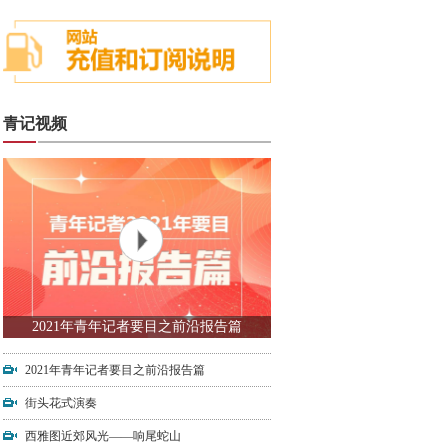
青记视频
2021年青年记者要目之前沿报告篇
2021年青年记者要目之前沿报告篇
街头花式演奏
西雅图近郊风光——响尾蛇山