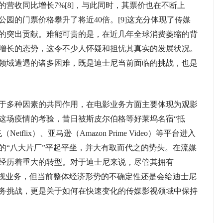
营收同比增长7%[8]，与此同时，其票价也在不断上
公园的门票价格攀升了将近40倍。[9]这充分体现了传媒
的突出贡献。难能可贵的是，在近几年全球消费萎缩的背
增长的态势，这令不少人怀疑和担忧其真实的发展状况。
领域遭遇的诸多困难，既是迪士尼当前面临的挑战，也是
多种因素的共同作用，在电影业务方面主要体现为观影
这场疫情的考验，昔日被斯皮尔伯格等好莱坞名宿“抵
flix）、亚马逊（Amazon Prime Video）等平台进入
的“八大片厂”平起平坐，并大有取而代之的势头。在流媒
经历着重大的转型。对于迪士尼来说，尽管其拥有
线上影视业务，但当前整体经济形势的不确定性还是会给迪士尼
务挑战，更是关于如何在快速变化的传媒影视领域中保持