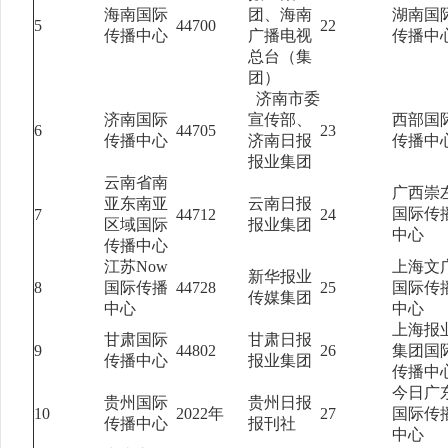
海南国际
团、海南
湖南国
5
44700
22
传播中心
广播电视
传播中
总台（集
团）
济南市委
济南国际
宣传部、
西部国
6
44705
23
传播中心
济南日报
传播中
报业集团
云南省南
广西崇
亚东南亚
云南日报
国际传
7
44712
24
区域国际
报业集团
中心
传播中心
江苏Now
上海文
新华报业
8
国际传播
44728
25
国际传
传媒集团
中心
中心
上海报
甘肃国际
甘肃日报
9
44802
26
集团国
传播中心
报业集团
传播中
今日广
贵州国际
贵州日报
10
2022年
27
国际传
传播中心
报刊社
中心