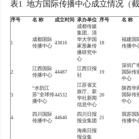
表1 地方国际传播中心成立情况（截至
序号
名 称
成立时间
承办单位
序号
名 称
成都传媒
集团、清
成都国际
华大学国
福建国
1
43816
18
传播中心
家形象传
传播中
播研究中
心
深圳广
江西国际
江西日报
2
44487
19
国际传
传播中心
社
中心
江苏省文
“水韵江
陕西华
旅厅、新
苏”全球传
国际传
3
44532
20
华社新闻
播中心
中心
信息中心
四川国际
四川日报
我苏国
4
44640
21
传播中心
报业集团
传播中
海南日报
报业集