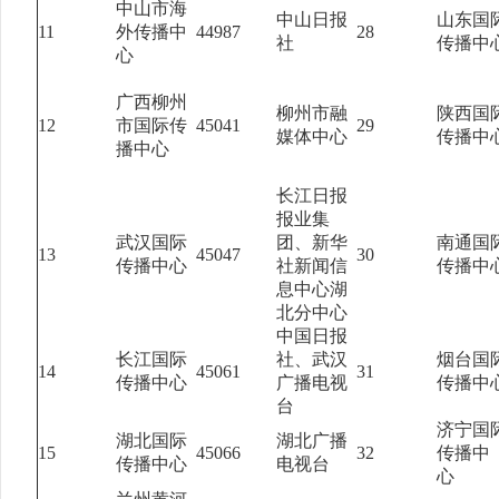
中山市海
中山日报
山东国
11
外传播中
44987
28
社
传播中
心
广西柳州
柳州市融
陕西国
12
市国际传
45041
29
媒体中心
传播中
播中心
长江日报
报业集
武汉国际
团、新华
南通国
13
45047
30
传播中心
社新闻信
传播中
息中心湖
北分中心
中国日报
长江国际
社、武汉
烟台国
14
45061
31
传播中心
广播电视
传播中
台
济宁国
湖北国际
湖北广播
15
45066
32
传播中
传播中心
电视台
心